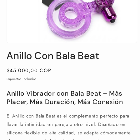
Abrir
elemento
Anillo Con Bala Beat
multimedia
1
en
una
Precio
$45.000,00 COP
ventana
habitual
modal
Impuestos incluidos.
Anillo Vibrador con Bala Beat – Más
Placer, Más Duración, Más Conexión
El Anillo con Bala Beat es el complemento perfecto para
llevar la intimidad en pareja a otro nivel. Diseñado en
silicona flexible de alta calidad, se adapta cómodamente