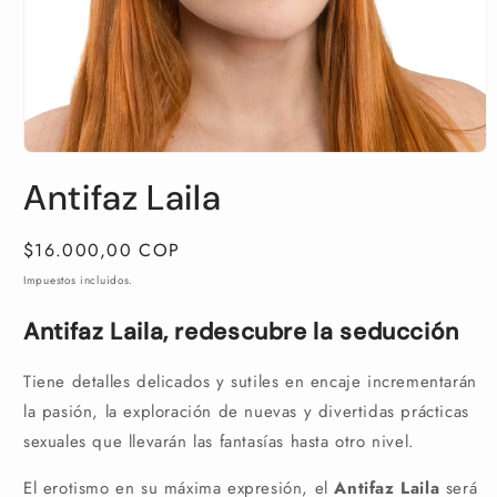
Abrir
elemento
Antifaz Laila
multimedia
1
en
una
Precio
$16.000,00 COP
ventana
habitual
modal
Impuestos incluidos.
Antifaz Laila, redescubre la seducción
Tiene detalles delicados y sutiles en encaje incrementarán
la pasión, la exploración de nuevas y divertidas prácticas
sexuales que llevarán las fantasías hasta otro nivel.
El erotismo en su máxima expresión, el
Antifaz Laila
será