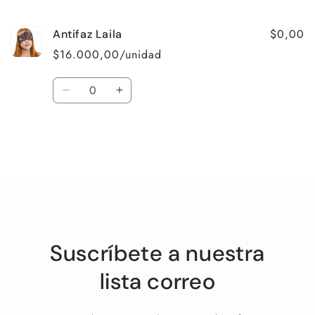
carrito
$0,00
Antifaz Laila
$16.000,00/unidad
Cantidad
Reducir
Aumentar
cantidad
cantidad
para
para
Default
Default
Title
Title
Cargando...
Suscríbete a nuestra
lista correo