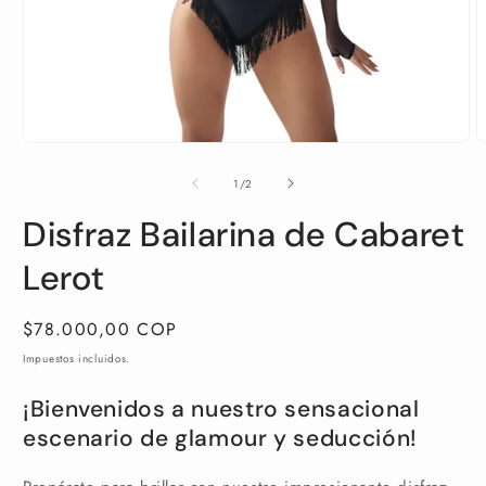
Abrir
A
elemento
e
multimedia
m
de
1
/
2
1
2
en
e
Disfraz Bailarina de Cabaret
una
u
ventana
v
modal
m
Lerot
Precio
$78.000,00 COP
habitual
Impuestos incluidos.
¡Bienvenidos a nuestro sensacional
escenario de glamour y seducción!