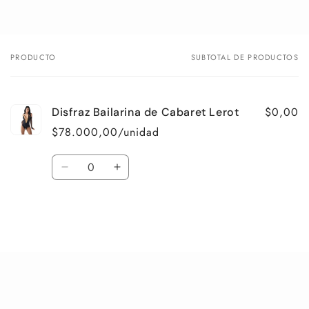
PRODUCTO
SUBTOTAL DE PRODUCTOS
Tu
carrito
$0,00
Disfraz Bailarina de Cabaret Lerot
$78.000,00/unidad
Cantidad
Reducir
Aumentar
cantidad
cantidad
para
para
Default
Default
Title
Title
Cargando...