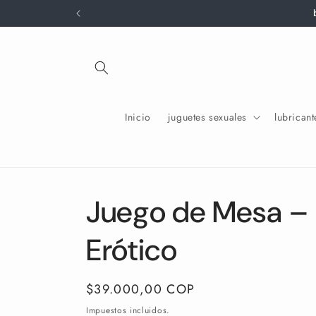
Ir
directamente
al contenido
Inicio
juguetes sexuales
lubricant
Juego de Mesa – 
Erótico
Precio
$39.000,00 COP
habitual
Impuestos incluidos.