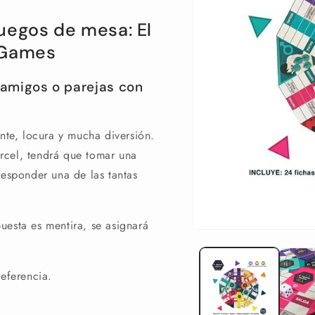
juegos de mesa: El
c Games
 amigos o parejas con
ante, locura y mucha diversión.
rcel, tendrá que tomar una
responder una de las tantas
uesta es mentira, se asignará
Abrir
elemento
multimedia
1
referencia.
en
una
ventana
modal