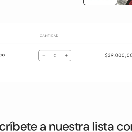
CANTIDAD
Cantidad
ico
$39.000,00
Reducir
Aumentar
cantidad
cantidad
para
para
Default
Default
Title
Title
críbete a nuestra lista co