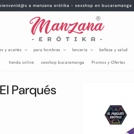
bienvenid@s a manzana erótika - sexshop en bucaramanga
es y aceites
para hombres
lencería
belleza y salud
tienda online
sexshop bucaramanga
Promos y Ofertas
Ir
directamente
El Parqués
a la
información
del producto